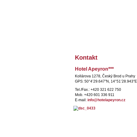
Úvod
Kontakt
Recepce
Hotel Apeyron***
Ubytování
Kollárova 1278, Český Brod u Prahy
Restaurace
GPS: 50°4’29.647″N, 14°51’28.943″E
Společenský sál
Tel./Fax.: +420 321 622 750
Mob. +420 601 336 911
Noční bar
E-mail:
info@
hotelapeyron.cz
Skupinové pobyty
Památky v našem okolí
Sportovní areál u hotelu
Volný čas a zábava