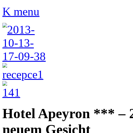
K menu
Hotel Apeyron *** –
neuem Gesicht