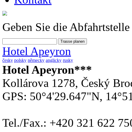
Geben Sie die Abfahrtstelle 
Hotel Apeyron
česky
polsky
německy
anglicky
rusky
Hotel Apeyron***
Kollárova 1278, Český Bro
GPS: 50°4'29.647"N, 14°5
Tel./Fax.: +420 321 622 75